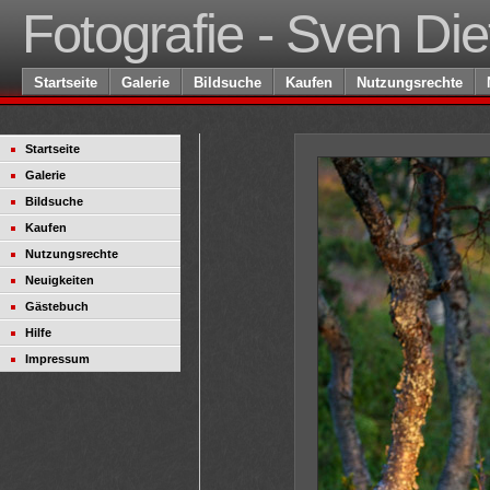
Fotografie - Sven Die
Startseite
Galerie
Bildsuche
Kaufen
Nutzungsrechte
Startseite
Galerie
Bildsuche
Kaufen
Nutzungsrechte
Neuigkeiten
Gästebuch
Hilfe
Impressum