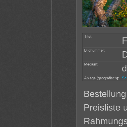
Titel:
F
Bildnummer:
D
Medium:
d
Ablage (geografisch):
Sc
Bestellung
Preisliste
Rahmungsv